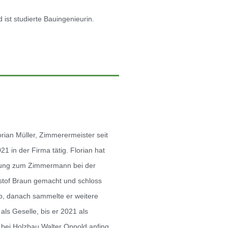
 ist studierte Bauingenieurin.
rian Müller, Zimmerermeister seit
021 in der Firma tätig. Florian hat
dung zum Zimmermann bei der
stof Braun gemacht und schloss
b, danach sammelte er weitere
als Geselle, bis er 2021 als
bei Holzbau Walter Oppold anfing.