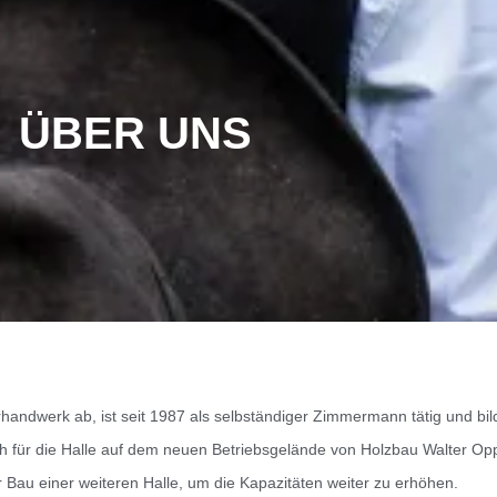
ÜBER UNS
andwerk ab, ist seit 1987 als selbständiger Zimmermann tätig und bil
ch für die Halle auf dem neuen Betriebsgelände von Holzbau Walter Op
Bau einer weiteren Halle, um die Kapazitäten weiter zu erhöhen.